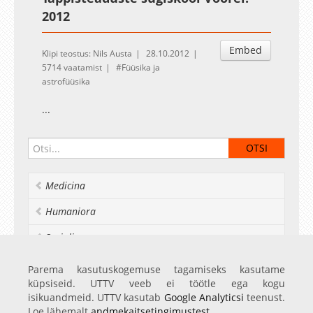
2012
Embed
Klipi teostus: Nils Austa
28.10.2012
5714 vaatamist
Füüsika ja
astrofüüsika
...
Medicina
Humaniora
Socialia
Realia et naturalia
Parema kasutuskogemuse tagamiseks kasutame
küpsiseid. UTTV veeb ei töötle ega kogu
Ülikoolist veel
isikuandmeid. UTTV kasutab
Google Analyticsi
teenust.
Loe lähemalt
andmekaitsetingimustest
.