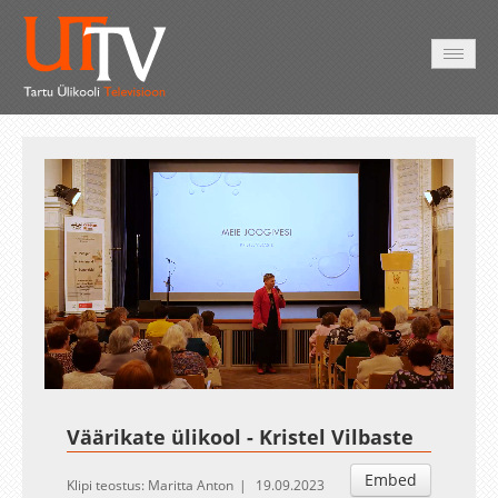
AVALEHT
VIDEOD
FOTOD
TEENUSED
Auto
Loaded
:
Unmute
Esituskiirused
1.13%
Väärikate ülikool - Kristel Vilbaste
Embed
Klipi teostus: Maritta Anton
19.09.2023