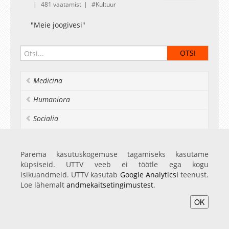
481 vaatamist
Kultuur
"Meie joogivesi"
Medicina
Humaniora
Socialia
Realia et naturalia
Parema kasutuskogemuse tagamiseks kasutame
Ülikoolist veel
küpsiseid. UTTV veeb ei töötle ega kogu
isikuandmeid. UTTV kasutab
Google Analyticsi
teenust.
Loe lähemalt
andmekaitsetingimustest
.
Avaleht
Videod
Fotod
Teenused
Sisene
OK