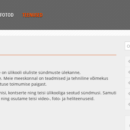
FOTOD
TEENUSED
e on ülikooli oluliste sündmuste ülekanne,
e. Meie meeskonnal on teadmised ja tehniline võimekus
ituse toimumise paigast.
isi, kontserte ning teisi ülikooliga seotud sündmusi. Samuti
ing osutame teisi video-, foto- ja heliteenuseid.