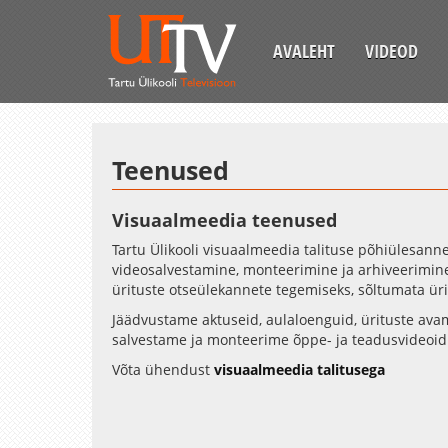
AVALEHT
VIDEOD
Teenused
Visuaalmeedia teenused
Tartu Ülikooli visuaalmeedia talituse põhiülesann
videosalvestamine, monteerimine ja arhiveerimin
ürituste otseülekannete tegemiseks, sõltumata ür
Jäädvustame aktuseid, aulaloenguid, ürituste avam
salvestame ja monteerime õppe- ja teadusvideoid n
Võta ühendust
visuaalmeedia talitusega