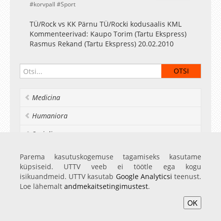
korvpall
Sport
TÜ/Rock vs KK Pärnu TÜ/Rocki kodusaalis KML
Kommenteerivad: Kaupo Torim (Tartu Ekspress)
Rasmus Rekand (Tartu Ekspress) 20.02.2010
Medicina
Humaniora
Socialia
Realia et naturalia
Parema kasutuskogemuse tagamiseks kasutame
küpsiseid. UTTV veeb ei töötle ega kogu
Ülikoolist veel
isikuandmeid. UTTV kasutab
Google Analyticsi
teenust.
Loe lähemalt
andmekaitsetingimustest
.
OK
Avaleht
Videod
Fotod
Teenused
Sisene