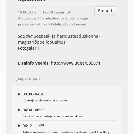
Embed
19.06.2009
12778 vaatamist
lõpuaktus
Haridusteadus
Sotsioloogia
ja sotsiaalpoliitika
Pidulikud sündmused
Socialia
(Sotsiaal- ja haridusteaduskonna)
magistriõppe lõpuaktus
Fotogalerii
Lisainfo veebis:
http://www.ut.ee/585871
JÄRJEHOIDJAD
00:00 - 04:30
lõpetajate sisenemine aulasse
04:30 - 06:12
Eesti hümn - õpetajate seminari naiskoor
06:12 - 11:25
Aktuse avamine - sotsiaalteaduskonna dekaan prof Eiki Berg