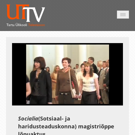
AVALEHT
VIDEOD
FOTOD
TEENUSED
Auto
Loaded
:
Unmute
Esituskiirused
88.72%
Socialia
(Sotsiaal- ja
haridusteaduskonna) magistriõppe
lõpuaktus