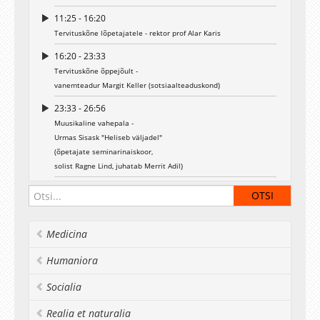
11:25 - 16:20
Tervituskõne lõpetajatele - rektor prof Alar Karis
16:20 - 23:33
Tervituskõne õppejõult -
vanemteadur Margit Keller (sotsiaalteaduskond)
23:33 - 26:56
Muusikaline vahepala -
Urmas Sisask "Heliseb väljadel"
(õpetajate seminarinaiskoor,
solist Ragne Lind, juhatab Merrit Adil)
00:26:56 - 01:02:51
Magistridiplomite kätteandmine
Haridusteaduskond - dekaani kt dots Hasso Kukemelk
Medicina
Sotsiaalteaduskond - dekaan prof Eiki Berg
01:02:51 - 01:06:42
Humaniora
Muusikaline vahepala - Nico Dostal "Kevadkuul"
(HT lõpetajate ansambel koosseisus: Merrit Adil, Liina Kõiv,
Socialia
Kristiina Nagla, Laura Tanni, Piret Veevo, Kristel Vuus,
Realia et naturalia
klaveril Lea Salumäe)