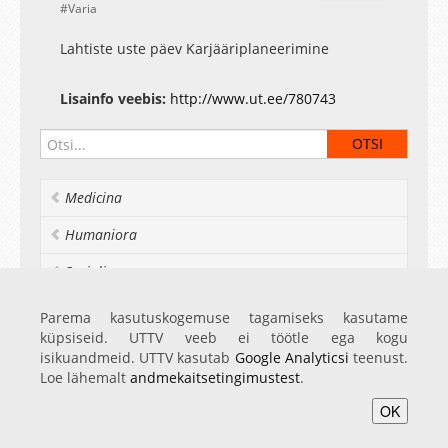
Varia
Lahtiste uste päev Karjääriplaneerimine
Lisainfo veebis:
http://www.ut.ee/780743
Medicina
Humaniora
Socialia
Realia et naturalia
Parema kasutuskogemuse tagamiseks kasutame
küpsiseid. UTTV veeb ei töötle ega kogu
Ülikoolist veel
isikuandmeid. UTTV kasutab
Google Analyticsi
teenust.
Loe lähemalt
andmekaitsetingimustest
.
OK
Avaleht
Videod
Fotod
Teenused
Sisene