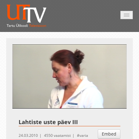
AVALEHT
VIDEOD
FOTOD
TEENUSED
Auto
Loaded
:
Unmute
Esituskiirused
4.84%
Lahtiste uste päev III
Embed
24.03.2010
4550 vaatamist
varia