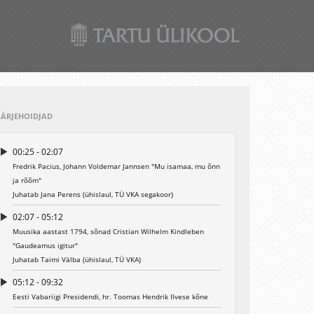
JÄRJEHOIDJAD
00:25 - 02:07
Fredrik Pacius, Johann Voldemar Jannsen "Mu isamaa, mu õnn
ja rõõm"
Juhatab Jana Perens (ühislaul, TÜ VKA segakoor)
02:07 - 05:12
Muusika aastast 1794, sõnad Cristian Wilhelm Kindleben
"Gaudeamus igitur"
Juhatab Taimi Välba (ühislaul, TÜ VKA)
05:12 - 09:32
Eesti Vabariigi Presidendi, hr. Toomas Hendrik Ilvese kõne