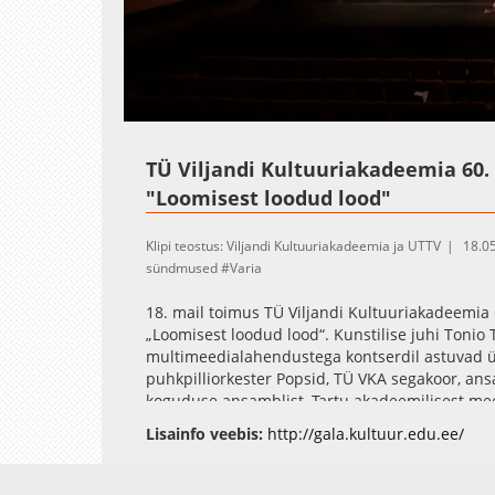
Loaded
:
Unmute
1.02%
TÜ Viljandi Kultuuriakadeemia 60
"Loomisest loodud lood"
Klipi teostus: Viljandi Kultuuriakadeemia ja UTTV
18.0
sündmused
Varia
18. mail toimus TÜ Viljandi Kultuuriakadeemia
„Loomisest loodud lood“. Kunstilise juhi Tonio
multimeedialahendustega kontserdil astuvad ül
puhkpilliorkester Popsid, TÜ VKA segakoor, ans
koguduse ansamblist, Tartu akadeemilisest mees
etenduskunstide osakonna teatrikunsti 9. ja 1
Lisainfo veebis:
http://gala.kultuur.edu.ee/
üliõpilased ja paljud teised.