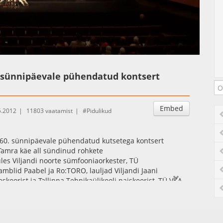
Auto
Esituskiirused
. sünnipäevale pühendatud kontsert
Embed
5.2012
11803 vaatamist
Pidulikud
 60. sünnipäevale pühendatud kutsetega kontsert
 Tamra käe all sündinud rohkete
es Viljandi noorte sümfooniaorkester, TÜ
amblid Paabel ja Ro:TORO, lauljad Viljandi Jaani
koorist ja Tallinna Tehnikaülikooli naiskoorist, TÜ VKA
0. lennu ning muusikaosakonna jazzmuusika eriala