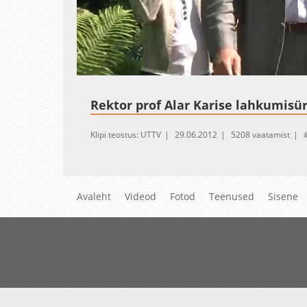
Loaded
:
Unmute
1.76%
Rektor prof Alar Karise lahkumisür
Klipi teostus: UTTV
29.06.2012
5208 vaatamist
Avaleht
Videod
Fotod
Teenused
Sisene