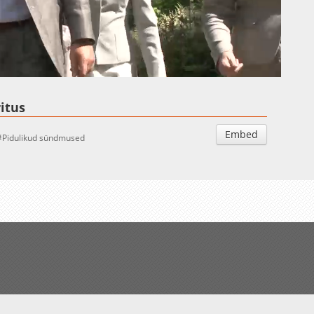
Auto
Esituskiirused
itus
Embed
Pidulikud sündmused