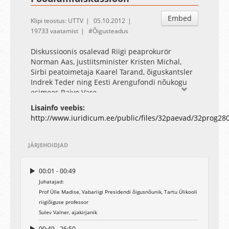
Embed
Klipi teostus: UTTV
05.10.2012
19733 vaatamist
Õigusteadus
Diskussioonis osalevad Riigi peaprokurör
Norman Aas, justiitsminister Kristen Michal,
Sirbi peatoimetaja Kaarel Tarand, õiguskantsler
Indrek Teder ning Eesti Arengufondi nõukogu
esimees Raivo Vare.
Vaata ka:
Lisainfo veebis:
31. Eesti õigusteadlaste päevad
http://www.iuridicum.ee/public/files/32paevad/32prog28
30. Eesti õigusteadlaste päevad
29. Eesti õigusteadlaste päevad
28. Eesti õigusteadlaste päevad
JÄRJEHOIDJAD
00:01 - 00:49
Juhatajad:
Prof Ülle Madise, Vabariigi Presidendi õigusnõunik, Tartu Ülikooli
riigiõiguse professor
Sulev Valner, ajakirjanik
00:49 - 26:50