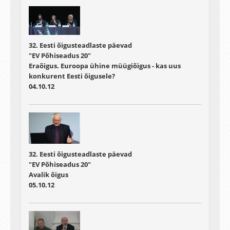
32. Eesti õigusteadlaste päevad
"EV Põhiseadus 20"
Eraõigus. Euroopa ühine müügiõigus - kas uus
konkurent Eesti õigusele?
04.10.12
32. Eesti õigusteadlaste päevad
"EV Põhiseadus 20"
Avalik õigus
05.10.12