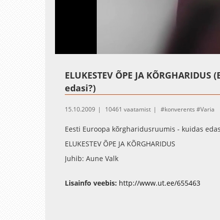
Loaded
:
Unmute
1.15%
ELUKESTEV ÕPE JA KÕRGHARIDUS (Ee
edasi?)
15.10.2009
10461 vaatamist
konverents
Varia
Eesti Euroopa kõrgharidusruumis - kuidas edas
ELUKESTEV ÕPE JA KÕRGHARIDUS
Juhib: Aune Valk
"Kogemused VÕTA rakendamisest sisseastumisel
Sciences et Technologies de Lille
Lisainfo veebis:
http://www.ut.ee/655463
"Senised kogemused VÕTA rakendamisel Eestis" 
Arutelu