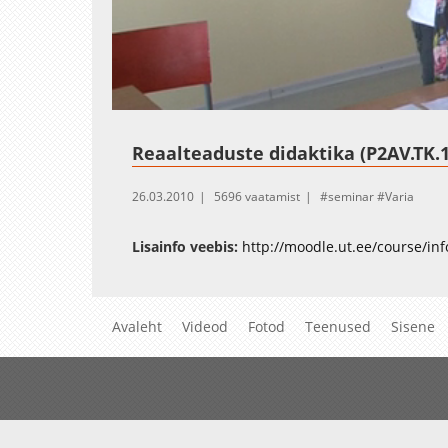
Loaded
:
Unmute
2.12%
Reaalteaduste didaktika (P2AV.TK.
26.03.2010
5696 vaatamist
seminar
Varia
Lisainfo veebis:
http://moodle.ut.ee/course/in
Avaleht
Videod
Fotod
Teenused
Sisene