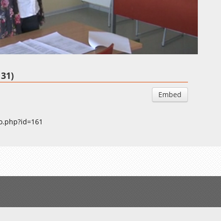
Auto
Esituskiirused
131)
Embed
fo.php?id=161