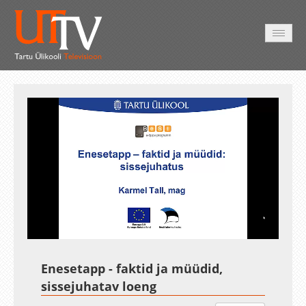
AVALEHT
VIDEOD
FOTOD
TEENUSED
Auto
Loaded
:
Unmute
Esituskiirused
9.13%
Enesetapp - faktid ja müüdid,
sissejuhatav loeng