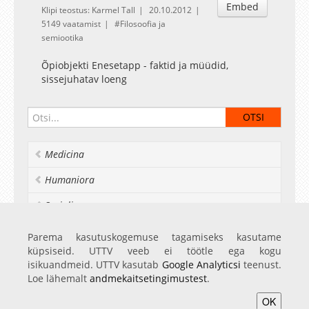
Embed
Klipi teostus: Karmel Tall
20.10.2012
5149 vaatamist
Filosoofia ja
semiootika
Õpiobjekti Enesetapp - faktid ja müüdid,
sissejuhatav loeng
Medicina
Humaniora
Socialia
Realia et naturalia
Parema kasutuskogemuse tagamiseks kasutame
küpsiseid. UTTV veeb ei töötle ega kogu
Ülikoolist veel
isikuandmeid. UTTV kasutab
Google Analyticsi
teenust.
Loe lähemalt
andmekaitsetingimustest
.
OK