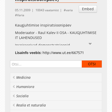
Embed
05.11.2009
10043 vaatamist
varia
Varia
Kaugjuhtimise inspiratsioonipäev
Moderaator - Raul Kalev II OSA - KAUGJUHTIMISE
IT LAHENDUSED
Inspireerivad demonstratsioonid
suhtlusvahenditest ja -keskkondadest,
Lisainfo veebis:
http://www.ut.ee/667571
virtuaalsest kohal olemisest SA Vaata Maailma,
Skype, HT Comp
Mart Parve - Kaugtöö IT-lahendused,
veebipõhine kaugtöö tarkvara
Medicina
Martin Rand - Skype ärisuhtluses ja kaugtöös
Humaniora
Monika Saarmann - elektrooniline
dokumendihaldus mobiilse töö kontekstis
Socialia
Aare Kirna - turvaline kaugtöö
Realia et naturalia