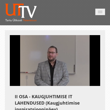
AVALEHT
VIDEOD
FOTOD
TEENUSED
Auto
Loaded
:
Unmute
Esituskiirused
0.26%
II OSA - KAUGJUHTIMISE IT
LAHENDUSED (Kaugjuhtimise
inspiratsioonipäev)