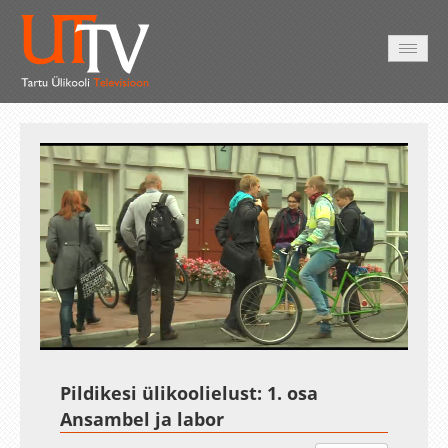
AVALEHT
VIDEOD
FOTOD
TEENUSED
Auto
Loaded
:
Unmute
Esituskiirused
2.97%
Pildikesi ülikoolielust: 1. osa
Ansambel ja labor