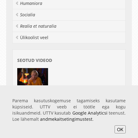
Humaniora
Lavastaja
Ivar Põllu
, režissöör
Kaupo Kruusiauk
,
produtsent
Marko Levo
.
Socialia
Realia et naturalia
Ülikoolist veel
SEOTUD VIDEOD
Pildikesi ülikoolielust: 2. osa Edulugu ja
maadlusklubi
Parema kasutuskogemuse tagamiseks kasutame
21.11.12
küpsiseid. UTTV veeb ei töötle ega kogu
isikuandmeid. UTTV kasutab
Google Analyticsi
teenust.
Loe lähemalt
andmekaitsetingimustest
.
OK
Avaleht
Videod
Fotod
Teenused
Sisene