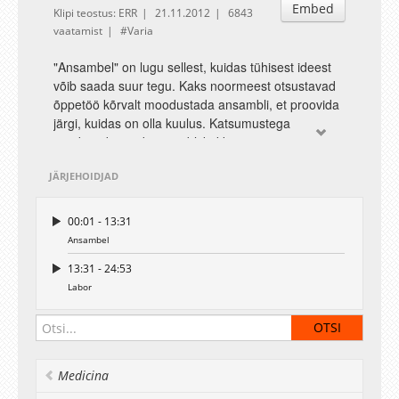
Embed
Klipi teostus: ERR
21.11.2012
6843
vaatamist
Varia
"Ansambel" on lugu sellest, kuidas tühisest ideest
võib saada suur tegu. Kaks noormeest otsustavad
õppetöö kõrvalt moodustada ansambli, et proovida
järgi, kuidas on olla kuulus. Katsumustega
suudavad poisid ansambli kokku panna ja
raskustega jõuavad nad oma esimese kontserdini.
JÄRJEHOIDJAD
Tundub, et pole mingit võimalust, et see kellelegi
võiks muljet avaldada. Ainus mõte on minna lõpuni.
Lõpuks tuleb alati hommik.
00:01 - 13:31
Ansambel
Lugu "Labor" jutustab sellest, kuidas teadus ja
13:31 - 24:53
armastus käsikäes päikeseloojangut vaatavad.
Labor
Kaks tütarlast õpivad ülikoolis ja teevad teadust,
mis neid väga huvitab. Paraku on seltskonnaelu
neist mööda läinud, elu veereb, aga poiste
praktikumini pole õppetöö elukoolis veel jõudnud,
ehkki teoreetiliselt on aine juba omandatud. Ühel
Medicina
päeval saabub aga pööre…