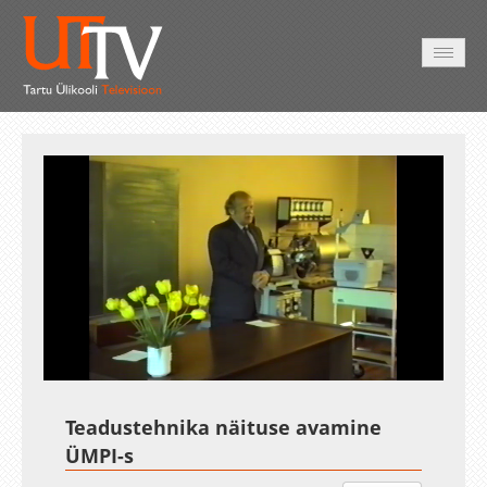
AVALEHT
VIDEOD
FOTOD
TEENUSED
Auto
Loaded
:
Unmute
Esituskiirused
3.06%
Teadustehnika näituse avamine
ÜMPI-s