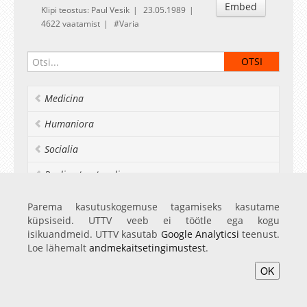
Embed
Klipi teostus: Paul Vesik
23.05.1989
4622 vaatamist
Varia
Medicina
Humaniora
Socialia
Realia et naturalia
Ülikoolist veel
Parema kasutuskogemuse tagamiseks kasutame
küpsiseid. UTTV veeb ei töötle ega kogu
isikuandmeid. UTTV kasutab
Google Analyticsi
teenust.
Loe lähemalt
andmekaitsetingimustest
.
Avaleht
Videod
Fotod
Teenused
Sisene
OK