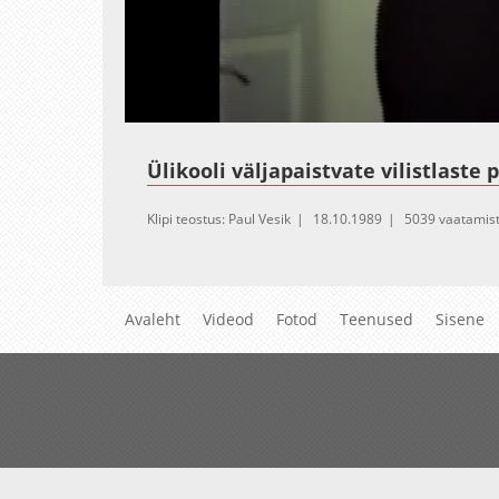
Loaded
:
Unmute
2.39%
Ülikooli väljapaistvate vilistlast
Klipi teostus: Paul Vesik
18.10.1989
5039 vaatamis
Avaleht
Videod
Fotod
Teenused
Sisene