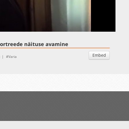
Auto
Esituskiirused
e portreede näituse avamine
Embed
t
Varia