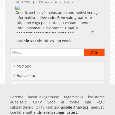
24.01.2013
6336 vaatamist
Varia
Graafik on hea võimalus anda andmetest kena ja
informatiivne ülevaade. Erinevaid graafikute
tüüpe on väga palju, praegu vaatame nendest
ühte lihtsamat ja levinumat. Graafiku
joonistamisega tutvume näite abil.
Graafikut joonistab Mark Gimbutas
Lisainfo veebis:
http://ebo.ee/elo
Autorid: Taivo Pungas, Mark Gimbutas, Rudolf
Bichele, Karin Hellat ja ELO žürii.
Medicina
Humaniora
Socialia
Realia et naturalia
Parema kasutuskogemuse tagamiseks kasutame
küpsiseid. UTTV veeb ei töötle ega kogu
Ülikoolist veel
isikuandmeid. UTTV kasutab
Google Analyticsi
teenust.
Loe lähemalt
andmekaitsetingimustest
.