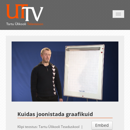
AVALEHT
VIDEOD
FOTOD
TEENUSED
Auto
Loaded
:
Unmute
Esituskiirused
8.64%
Kuidas joonistada graafikuid
Embed
Klipi teostus: Tartu Ülikooli Teaduskool