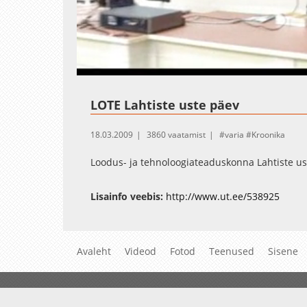
Loaded
:
Unmute
2.54%
LOTE Lahtiste uste päev
18.03.2009
3860 vaatamist
varia
Kroonika
Loodus- ja tehnoloogiateaduskonna Lahtiste 
Lisainfo veebis:
http://www.ut.ee/538925
Avaleht
Videod
Fotod
Teenused
Sisene