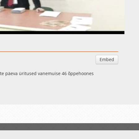
Auto
Esituskiirused
Embed
uste päeva üritused vanemuise 46 õppehoones