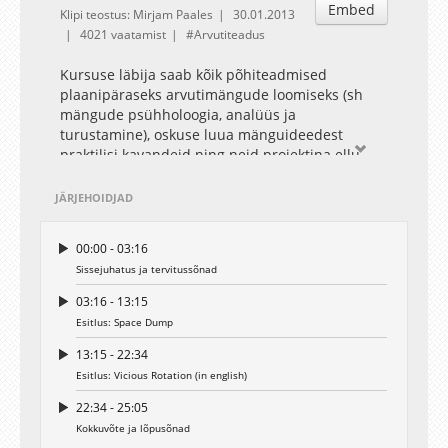
Embed
Klipi teostus: Mirjam Paales
30.01.2013
4021 vaatamist
Arvutiteadus
Kursuse läbija saab kõik põhiteadmised
plaanipäraseks arvutimängude loomiseks (sh
mängude psühholoogia, analüüs ja
turustamine), oskuse luua mänguideedest
praktilisi kavandeid ning neid projektina ellu
viia. Kursuse käigus valmib õppijal
arvutimängukavand ning koos tiimiga ka
JÄRJEHOIDJAD
arvutimäng. Kursusel osalejad saavad lektorilt ja
ülikoolilt abi mänguloomise tiimide koostamisel,
00:00 - 03:16
partnerite leidmisel ning oma mängude
Sissejuhatus ja tervitussõnad
turustamisel pärast kursuse läbimist.
03:16 - 13:15
Esitlus: Space Dump
Loengukursus toimus ESF projekti "Informaatika
ja infotehnoloogia magistriõppekavade
13:15 - 22:34
arendamine Tartu Ülikooli arvutiteaduse
Esitlus: Vicious Rotation (in english)
instituudis koostöös Eesti
22:34 - 25:05
infotehnoloogiaettevõtetega" raames.
Kokkuvõte ja lõpusõnad