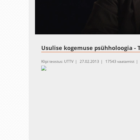
Loaded
:
Unmute
4.16%
Usulise kogemuse psühholoogia - 
Klipi teostus: UTTV
27.02.2013
17543 vaatamist