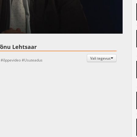
Auto
Esituskiirused
Tõnu Lehtsaar
Vali tegevus
õppevideo
Usuteadus