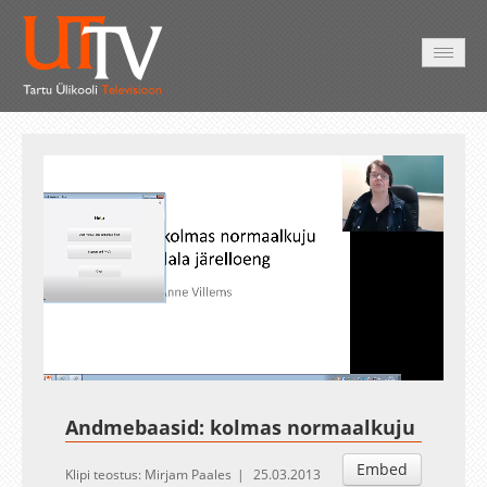
AVALEHT
VIDEOD
FOTOD
TEENUSED
Auto
Loaded
:
Unmute
Esituskiirused
10.99%
Andmebaasid: kolmas normaalkuju
Embed
Klipi teostus: Mirjam Paales
25.03.2013