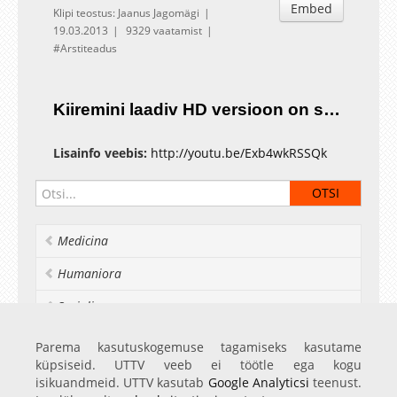
Embed
Klipi teostus: Jaanus Jagomägi
19.03.2013
9329 vaatamist
Arstiteadus
Kiiremini laadiv HD versioon on saadaval
Lisainfo veebis:
http://youtu.be/Exb4wkRSSQk
Medicina
Humaniora
Socialia
Realia et naturalia
Parema kasutuskogemuse tagamiseks kasutame
küpsiseid. UTTV veeb ei töötle ega kogu
Ülikoolist veel
isikuandmeid. UTTV kasutab
Google Analyticsi
teenust.