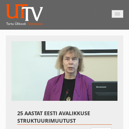
AVALEHT
VIDEOD
FOTOD
TEENUSED
Auto
Loaded
:
Unmute
Esituskiirused
0.13%
25 AASTAT EESTI AVALIKKUSE
STRUKTUURIMUUTUST