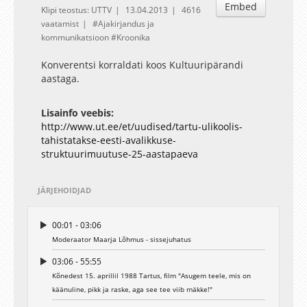
Embed
Klipi teostus: UTTV
13.04.2013
4616
vaatamist
Ajakirjandus ja
kommunikatsioon
Kroonika
Konverentsi korraldati koos Kultuuripärandi
aastaga.
Lisainfo veebis:
http://www.ut.ee/et/uudised/tartu-ulikoolis-
tahistatakse-eesti-avalikkuse-
struktuurimuutuse-25-aastapaeva
JÄRJEHOIDJAD
00:01 - 03:06
Moderaator Maarja Lõhmus - sissejuhatus
03:06 - 55:55
Kõnedest 15. aprillil 1988 Tartus, film "Asugem teele, mis on
käänuline, pikk ja raske, aga see tee viib mäkke!"