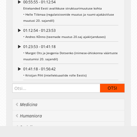
00:55:55 - 01:12:54
Ettekanded Eesti avalikkuse struktuurimuutuse kohta
• Helle Tiikmaa (regulatsioonide muutus ja ruumi-ajakäsitluse
muutusi 20. sajandil)
01:12:54 - 01:23:53
• Andres Kõnno (teemade muutus 20.saj ajakirjanduses)
01:23:53 - 01:41:18
• Margot Ots ja Jevgenia Dotsenko (inimese-ühiskonna väärtuste
muutumisi 20. sajandil)
01:41:18 - 01:56:42
• Kristjan Pihl (intellektuaalide rolle Eestis)
01:56:42 - 02:11:57
• Merike Kaunissaare (avalikkuses esinevad naised ja/või
mehed)
Medicina
02:11:57 - 02:31:48
Maarja Lõhmus, arutelu
Humaniora
02:31:48 - 02:35:50
Socialia
Hans H. Luik - sõnavõtt