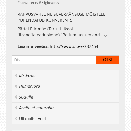
konverents
Riigiteadus
RAHVUSVAHELINE SUVERÄÄNSUSE MÕISTELE
PÜHENDATUD KONVERENTS
Pärtel Piirimäe (Tartu Ülikool,
filosoofiateaduskond) "Bellum justum and
bellum solenne: the idea of external sovereignty
in early modern Europe
Lisainfo veebis:
http://www.ut.ee/287454
Diskussioon
Medicina
Humaniora
Socialia
Realia et naturalia
Ülikoolist veel