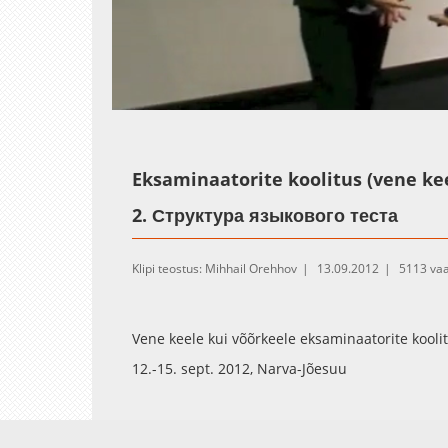
Loaded
:
Unmute
2.08%
Eksaminaatorite koolitus (vene kee
2. Структура языкового теста
Klipi teostus: Mihhail Orehhov
13.09.2012
5113 va
Vene keele kui võõrkeele eksaminaatorite kooli
12.-15. sept. 2012, Narva-Jõesuu
Haridus- ja Teadusministeerium, Tartu Ülikool, P