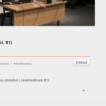
Auto
Esituskiirused
l, B1)
Embed
atamist
Keeleteadus
tus (moodul I, tasemeeksam B1).
eterburi Riiklik Ülikool