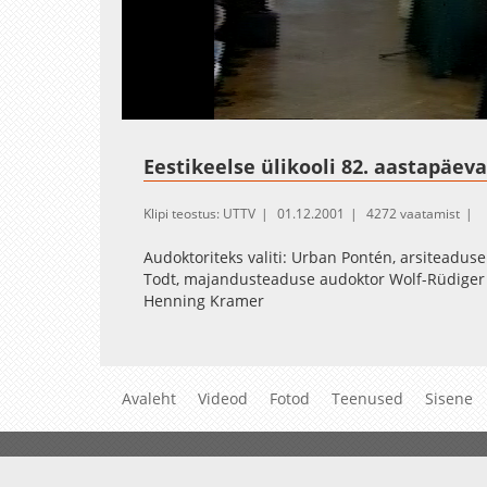
Loaded
:
Unmute
1.09%
Eestikeelse ülikooli 82. aastapäev
Klipi teostus: UTTV
01.12.2001
4272 vaatamist
Audoktoriteks valiti: Urban Pontén, arsiteadus
Todt, majandusteaduse audoktor Wolf-Rüdiger W
Henning Kramer
Avaleht
Videod
Fotod
Teenused
Sisene