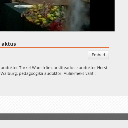
Auto
Esituskiirused
a aktus
Embed
e audoktor Torkel Wadström, arstiteaduse audoktor Horst
alburg, pedagoogika audoktor; Auliikmeks valiti: