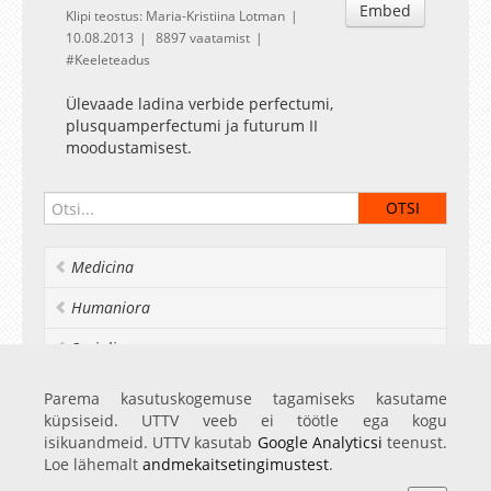
Embed
Klipi teostus: Maria-Kristiina Lotman
10.08.2013
8897 vaatamist
Keeleteadus
Ülevaade ladina verbide perfectumi,
plusquamperfectumi ja futurum II
moodustamisest.
Medicina
Humaniora
Socialia
Realia et naturalia
Parema kasutuskogemuse tagamiseks kasutame
küpsiseid. UTTV veeb ei töötle ega kogu
Ülikoolist veel
isikuandmeid. UTTV kasutab
Google Analyticsi
teenust.
Loe lähemalt
andmekaitsetingimustest
.