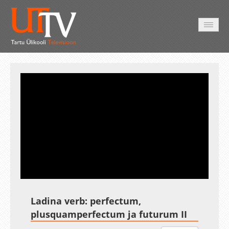
AVALEHT
VIDEOD
FOTOD
TEENUSED
Auto
Loaded
:
Unmute
Esituskiirused
100.00%
Ladina verb: perfectum,
plusquamperfectum ja futurum II