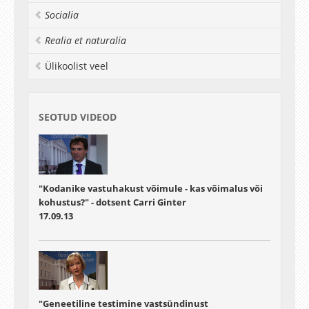
kliinilised katsetused, kus patsiendi rakkudest
Socialia
toodetud uusi rakke kasutatakse otseselt
haiguste raviks. Ent uued tehnoloogiad toovad
Realia et naturalia
kaasa ka uusi probleeme, mis kombivad piire
teadusuuringute võimaliku kasulikkuse ja
Ülikoolist veel
uuringute eetika vahel.
Meediaedastusteenused
- MIND Media
SEOTUD VIDEOD
"Kodanike vastuhakust võimule - kas võimalus või
kohustus?" - dotsent Carri Ginter
17.09.13
"Geneetiline testimine vastsündinust