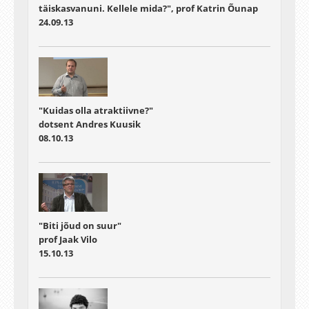
täiskasvanuni. Kellele mida?", prof Katrin Õunap
24.09.13
"Kuidas olla atraktiivne?"
dotsent Andres Kuusik
08.10.13
"Biti jõud on suur"
prof Jaak Vilo
15.10.13