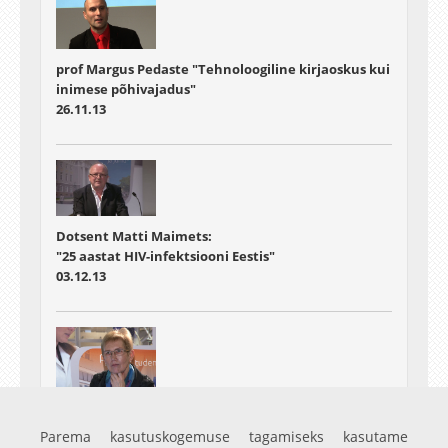
prof Margus Pedaste "Tehnoloogiline kirjaoskus kui
inimese põhivajadus"
26.11.13
Dotsent Matti Maimets:
"25 aastat HIV-infektsiooni Eestis"
03.12.13
dotsent Judit Strömpl "Mustlased Eestis - omad või
võõrad?"
Parema kasutuskogemuse tagamiseks kasutame
10.12.13