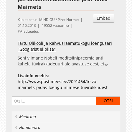
Maimets
Embed
Klipi teostus: MIND OÜ / Piret Normet
01.10.2013
19552 vaatamist
Arstiteadus
Tartu Ülikooli ja Rahvusraamatukogu loengusari
"Google'ist ei piisa"
Seni viimane Nobeli meditsiinipreemia anti
kahele tüvirakkudeuurijale avastuse eest, et
rakud on palju muutumisvõimelisemad kui me
seni arvasime ning ka täiesti väljaarenenud
Lisainfo veebis:
täiskasvanu rakkudest on võimalik luua tüvirakke
http://www.postimees.ee/2091464/toivo-
ning sedakaudu kõige erinevamate
maimets-pidas-loengu-inimese-tuvirakkudest
funktsioonidega uusi rakke. Lisaks olulisele
teoreetilisele panusele rakubioloogiasse on neil
teadmistel aga ka väga praktiline väljund.
Erinevate haiguste puhul on nüüd võimalik luua
Medicina
just patsiendispetsiifilisi mudeleid ning
katsetada nende allumist erinevatele
Humaniora
teraapiaviisidele. On olemas ka esimesed