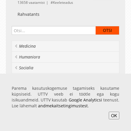
13658 vaatamist
Keeleteadus
Rahvatants
Medicina
Humaniora
Socialia
Realia et naturalia
Parema kasutuskogemuse tagamiseks kasutame
Ülikoolist veel
küpsiseid. UTTV veeb ei töötle ega kogu
isikuandmeid. UTTV kasutab
Google Analyticsi
teenust.
Loe lähemalt
andmekaitsetingimustest
.
Avaleht
Videod
Fotod
Teenused
Sisene
OK