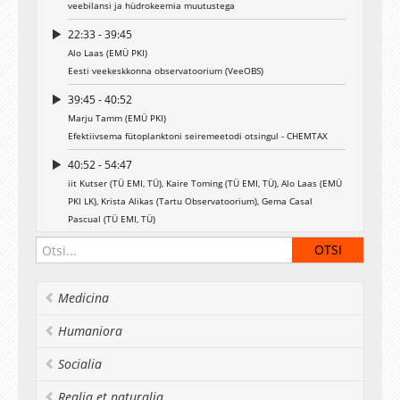
veebilansi ja hüdrokeemia muutustega
22:33 - 39:45
Alo Laas (EMÜ PKI)
Eesti veekeskkonna observatoorium (VeeOBS)
39:45 - 40:52
Marju Tamm (EMÜ PKI)
Efektiivsema fütoplanktoni seiremeetodi otsingul - CHEMTAX
40:52 - 54:47
iit Kutser (TÜ EMI, TÜ), Kaire Toming (TÜ EMI, TÜ), Alo Laas (EMÜ
PKI LK), Krista Alikas (Tartu Observatoorium), Gema Casal
Pascual (TÜ EMI, TÜ)
Järvede roll globaalses süsinikuringes ja selle kindlakstegemine
kaugseire meetoditega
00:54:47 - 01:12:29
Medicina
Krista Alikas (Tartu Observatoorium, TÜ), Kersti Kangro (Tartu
Observatoorium, EMÜ PKI), Reiko Randoja (Tartu
Humaniora
Observatoorium, TÜ), Elar Asuküll (Tartu Observatoorium), Petra
Philipson (Brockmann Geomatics Sweden AB), Anu Reinart (Tartu
Socialia
Observatoorium)
Satelliidi-info kasutamise võimalused veekogude seisundi
Realia et naturalia