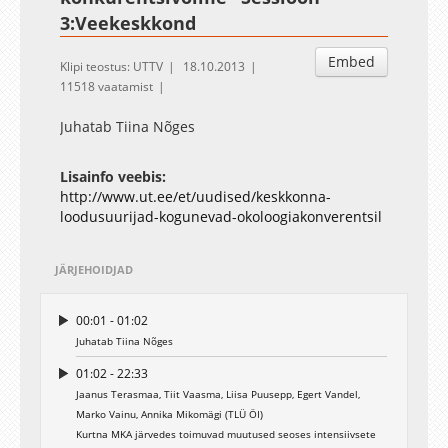
3:Veekeskkond
Embed
Klipi teostus: UTTV
18.10.2013
11518 vaatamist
Juhatab Tiina Nõges
Lisainfo veebis:
http://www.ut.ee/et/uudised/keskkonna-
loodusuurijad-kogunevad-okoloogiakonverentsil
JÄRJEHOIDJAD
00:01 - 01:02
Juhatab Tiina Nõges
01:02 - 22:33
Jaanus Terasmaa, Tiit Vaasma, Liisa Puusepp, Egert Vandel,
Marko Vainu, Annika Mikomägi (TLÜ ÖI)
Kurtna MKA järvedes toimuvad muutused seoses intensiivsete