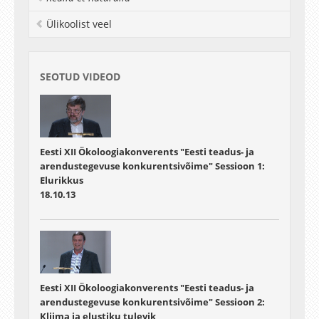
määramiseks
Ülikoolist veel
01:12:29 - 01:26:00
Urmas Lips, Fred Buschmann, Villu Kikas, Peeter Laas, Taavi
Liblik, Kati Lind, M. Listak, Anne-Ly Sirel, Inga Lips (TTÜ MSI)
Kõrglahutusega autonoomsed mõõtmised merekeskkonna
SEOTUD VIDEOD
seisundi ja selle muutlikkuse jälgimisel
Eesti XII Ökoloogiakonverents "Eesti teadus- ja
arendustegevuse konkurentsivõime" Sessioon 1:
Elurikkus
18.10.13
Eesti XII Ökoloogiakonverents "Eesti teadus- ja
arendustegevuse konkurentsivõime" Sessioon 2:
Kliima ja elustiku tulevik