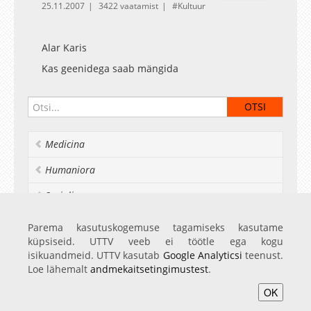
25.11.2007
3422 vaatamist
Kultuur
Alar Karis
Kas geenidega saab mängida
Medicina
Humaniora
Socialia
Realia et naturalia
Parema kasutuskogemuse tagamiseks kasutame
küpsiseid. UTTV veeb ei töötle ega kogu
Ülikoolist veel
isikuandmeid. UTTV kasutab
Google Analyticsi
teenust.
Loe lähemalt
andmekaitsetingimustest
.
OK
Avaleht
Videod
Fotod
Teenused
Sisene