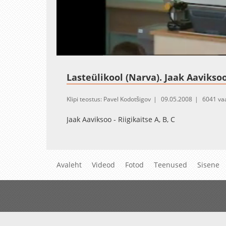
Loade
Unmute
100.0
Lasteülikool (Narva). Jaak Aavikso
Klipi teostus: Pavel Kodotšigov
09.05.2008
6041 va
Jaak Aaviksoo - Riigikaitse A, B, C
Avaleht
Videod
Fotod
Teenused
Sisene