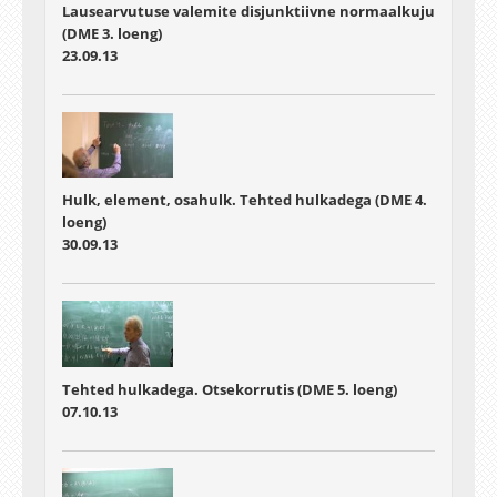
Lausearvutuse valemite disjunktiivne normaalkuju
(DME 3. loeng)
23.09.13
Hulk, element, osahulk. Tehted hulkadega (DME 4.
loeng)
30.09.13
Tehted hulkadega. Otsekorrutis (DME 5. loeng)
07.10.13