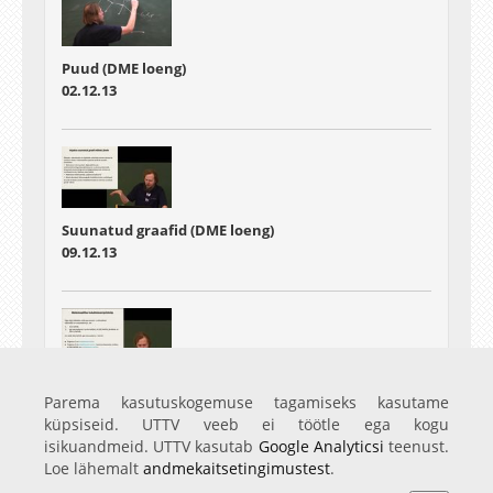
Puud (DME loeng)
02.12.13
Suunatud graafid (DME loeng)
09.12.13
Matemaatiline induktsioon (DME loeng)
Parema kasutuskogemuse tagamiseks kasutame
16.12.13
küpsiseid. UTTV veeb ei töötle ega kogu
isikuandmeid. UTTV kasutab
Google Analyticsi
teenust.
Loe lähemalt
andmekaitsetingimustest
.