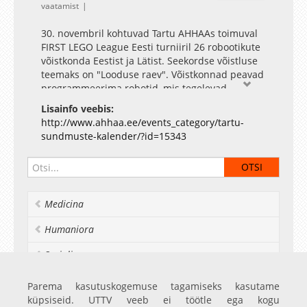
vaatamist
30. novembril kohtuvad Tartu AHHAAs toimuval
FIRST LEGO League Eesti turniiril 26 robootikute
võistkonda Eestist ja Lätist. Seekordse võistluse
teemaks on "Looduse raev". Võistkonnad peavad
programmeerima robotid, mis tegelevad
looduskatastroofide päästetöödega. Robotid
Lisainfo veebis:
toimetavad inimesteni toiduvarusid ja vett,
http://www.ahhaa.ee/events_category/tartu-
abistavad kannatanuid, ehitavad üles maju ning
sundmuste-kalender/?id=15343
toimetavad hädaliste juurde kiirabi.
Medicina
Humaniora
Socialia
Realia et naturalia
Parema kasutuskogemuse tagamiseks kasutame
küpsiseid. UTTV veeb ei töötle ega kogu
Ülikoolist veel