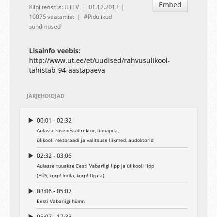
Embed
Klipi teostus: UTTV
01.12.2013
10075 vaatamist
Pidulikud
sündmused
Lisainfo veebis:
http://www.ut.ee/et/uudised/rahvusulikool-
tahistab-94-aastapaeva
JÄRJEHOIDJAD
00:01 - 02:32
Aulasse sisenevad rektor, linnapea,
ülikooli rektoraadi ja valitsuse liikmed, audoktorid
02:32 - 03:06
Aulasse tuuakse Eesti Vabariigi lipp ja ülikooli lipp
(EÜS, korp! Indla, korp! Ugala)
03:06 - 05:07
Eesti Vabariigi hümn
05:07 - 17:33