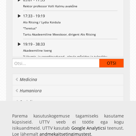
Rektor professor Volli Kalmu avakõne
17:33 - 19:19
Alo Ritsing / Lydia Koidula
"Teretus"
Tartu Akadeemiline Meeskoor, dirigent Alo Ritsing
19:19 - 38:33
Akadeemiline loeng
"Liikumis- ja sporditeadused - olnule mõeldes ja tulevikku
vaadates"
Tartu Ülikooli kehakultuuriteaduskonna spordifüsioloogia
professor Vahur Ööpik
Medicina
38:33 - 48:30
Humaniora
Veljo Tormis (Tartu Ülikooli rahvusmõtte auhinna 2005. aasta
laureaat)
Socialia
Süit filmist "Kevade" flöödile, löökpillidele ja keelpilliorkestrile.
Tartu Ülikooli sümfooniaorkester, dirigent Lauri Sirp
Realia et naturalia
Parema kasutuskogemuse tagamiseks kasutame
48:30 - 55:41
küpsiseid. UTTV veeb ei töötle ega kogu
Ülikoolist veel
Tartu Ülikooli audoktorite promoveerimine
isikuandmeid. UTTV kasutab
Google Analyticsi
teenust.
prof Seppo Salminen
Loe lähemalt
andmekaitsetingimustest
.