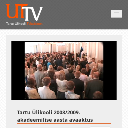
AVALEHT
VIDEOD
FOTOD
TEENUSED
Auto
Loaded
:
Unmute
Esituskiirused
93.18%
Tartu Ülikooli 2008/2009.
akadeemilise aasta avaaktus