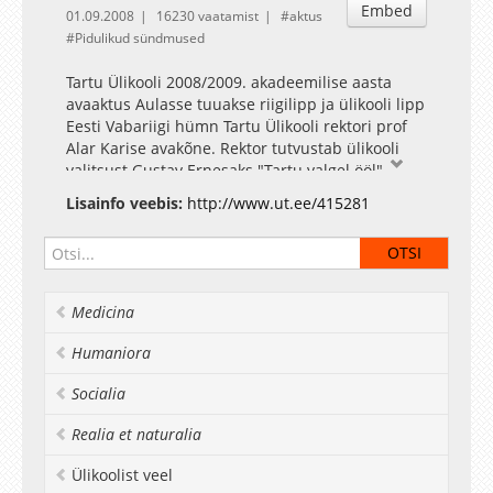
Embed
01.09.2008
16230 vaatamist
aktus
Pidulikud sündmused
Tartu Ülikooli 2008/2009. akadeemilise aasta
avaaktus Aulasse tuuakse riigilipp ja ülikooli lipp
Eesti Vabariigi hümn Tartu Ülikooli rektori prof
Alar Karise avakõne. Rektor tutvustab ülikooli
valitsust Gustav Ernesaks "Tartu valgel ööl" -
Tartu Ülikooli Kammerkoor Haridus- ja
Lisainfo veebis:
http://www.ut.ee/415281
teadusministri Tõnis Lukase tervitus Tartu
linnapea Urmas Kruuse tervitus Tuudur Vettik
"Su põhjamaa päikese kullast" - Tartu Ülikooli
Kammerkoor Tervitus Tartu Ülikooli
üliõpilasesinduse nimel - esimees Gilber Kask,
Medicina
arstiteaduskonna arstiteaduse eriala 3. aasta
üliõpilane Aasta õppejõu auhindade
Humaniora
üleandmine Friedrich Saebelmann "Kaunimad
laulud" - Tartu Ülikooli Kammerkoor Tervitus
Socialia
esmakursuslaste nimel - Mattias Jõesaar,
sotsiaalteaduskonna riigiteaduste eriala 1. aasta
Realia et naturalia
üliõpilane Gaudeamus Lipud viiakse aulast välja
Ülikoolist veel