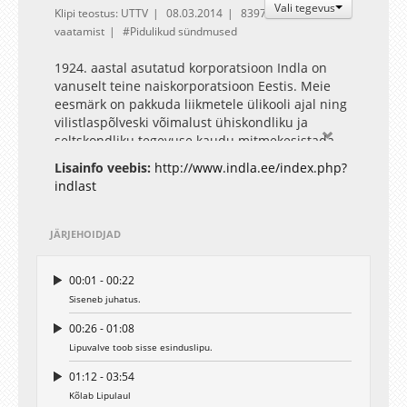
Vali tegevus
Klipi teostus: UTTV
08.03.2014
8397
vaatamist
Pidulikud sündmused
1924. aastal asutatud korporatsioon Indla on
vanuselt teine naiskorporatsioon Eestis. Meie
eesmärk on pakkuda liikmetele ülikooli ajal ning
vilistlaspõlveski võimalust ühiskondliku ja
seltskondliku tegevuse kaudu mitmekesistada
oma igapäevaelu, omandada uusi teadmisi ja
Lisainfo veebis:
http://www.indla.ee/index.php?
oskusi. Oma tegevuses juhindume
indlast
demokraatiast, eestlusest, sõprusest ja
mõõdukusest. Sõnasse kindlust, teosse ausust,
kodule armastust!
JÄRJEHOIDJAD
00:01 - 00:22
Siseneb juhatus.
00:26 - 01:08
Lipuvalve toob sisse esinduslipu.
01:12 - 03:54
Kõlab Lipulaul