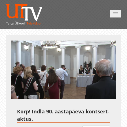
AVALEHT
VIDEOD
FOTOD
TEENUSED
Auto
Loaded
:
Unmute
Esituskiirused
0.35%
Korp! Indla 90. aastapäeva kontsert-
aktus.