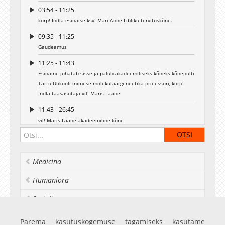
03:54 - 11:25
korp! Indla esinaise ksv! Mari-Anne Libliku tervituskõne.
09:35 - 11:25
Gaudeamus
11:25 - 11:43
Esinaine juhatab sisse ja palub akadeemiliseks kõneks kõnepulti
Tartu Ülikooli inimese molekulaargeneetika professori, korp!
Indla taasasutaja vil! Maris Laane
11:43 - 26:45
vil! Maris Laane akadeemiline kõne
26:45 - 27:37
Esinaine juhatab muusikaliseks vahepalaks sisse EMÜ
meeskoori Gaudeamuse ansambli EMMA (juhatab Lauri Breede)
Medicina
27:37 - 30:22
Humaniora
"Mis on inimene" Pärt Uusberg/Doris Kareva
Socialia
30:22 - 34:34
"Rahu" Rein Rannap
Realia et naturalia
Parema kasutuskogemuse tagamiseks kasutame