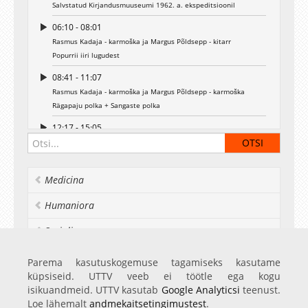
Salvstatud Kirjandusmuuseumi 1962. a. ekspeditsioonil
06:10 - 08:01
Rasmus Kadaja - karmoška ja Margus Põldsepp - kitarr
Popurrii iiri lugudest
08:41 - 11:07
Rasmus Kadaja - karmoška ja Margus Põldsepp - karmoška
Rägapaju polka + Sangaste polka
12:17 - 15:05
Karksi-Nuia Muusikakooli lõõtspilliansambel koosseisus: Rasmus
Kadaja, Tobias Tae, Andres Eelmaa, Margus Põldsepp
Ukuaru valss - A. Pärdi ainetel, arranžeerinud M. Põldsepp
Medicina
15:21 - 18:02
Humaniora
Karksi-Nuia Muusikakooli lõõtspilliansambel koosseisus: Rasmus
Kadaja, Tobias Tae, Andres Eelmaa, Margus Põldsepp
Socialia
Lily Marleen - N. Schultze, arranžeerinud M. Põldsepp
Realia et naturalia
19:34 - 23:16
Parema kasutuskogemuse tagamiseks kasutame
Ansambel Linnutee koosseisus: Maarja Mõts - laul, kannel; Berit
küpsiseid. UTTV veeb ei töötle ega kogu
Ülikoolist veel
Tugi - basskitarr, laul; Hanna Lauren Loit - viiul, laul; Anna Leena
isikuandmeid. UTTV kasutab
Google Analyticsi
teenust.
Tae - viiul, laul; Brigitta Luik - kitarr, laul; Ott Raba - kitarr; Gerda
Loe lähemalt
andmekaitsetingimustest
.