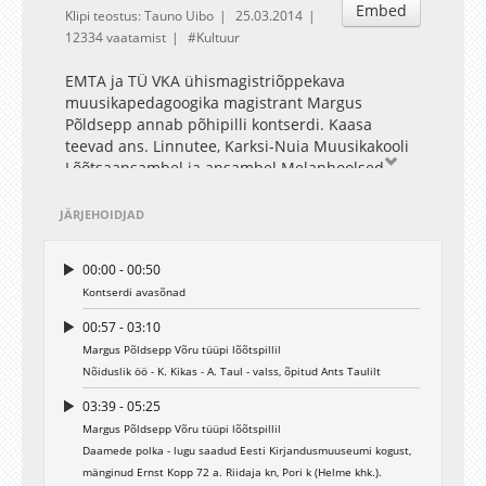
Embed
Klipi teostus: Tauno Uibo
25.03.2014
12334 vaatamist
Kultuur
EMTA ja TÜ VKA ühismagistriõppekava
muusikapedagoogika magistrant Margus
Põldsepp annab põhipilli kontserdi. Kaasa
teevad ans. Linnutee, Karksi-Nuia Muusikakooli
Lõõtsaansambel ja ansambel Melanhoolsed
Meestelaulud.
JÄRJEHOIDJAD
00:00 - 00:50
Kontserdi avasõnad
00:57 - 03:10
Margus Põldsepp Võru tüüpi lõõtspillil
Nõiduslik öö - K. Kikas - A. Taul - valss, õpitud Ants Taulilt
03:39 - 05:25
Margus Põldsepp Võru tüüpi lõõtspillil
Daamede polka - lugu saadud Eesti Kirjandusmuuseumi kogust,
mänginud Ernst Kopp 72 a. Riidaja kn, Pori k (Helme khk.).