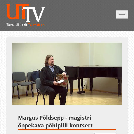
AVALEHT
VIDEOD
FOTOD
TEENUSED
Auto
Loaded
:
Unmute
Esituskiirused
1.38%
Margus Põldsepp - magistri
õppekava põhipilli kontsert