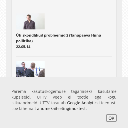
Ühiskondlikud probleemid 2 (Tänapäeva Hiina
poliitika)
22.05.14
Ühiskondlikud probleemid 3 (Tänapäeva Hiina
poliitika)
Parema kasutuskogemuse tagamiseks kasutame
29.05.14
küpsiseid. UTTV veeb ei töötle ega kogu
isikuandmeid. UTTV kasutab
Google Analyticsi
teenust.
Loe lähemalt
andmekaitsetingimustest
.
OK
Avaleht
Videod
Fotod
Teenused
Sisene