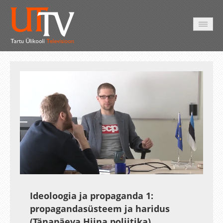
AVALEHT
VIDEOD
FOTOD
TEENUSED
Auto
Loaded
:
Unmute
Esituskiirused
0.32%
Ideoloogia ja propaganda 1:
propagandasüsteem ja haridus
(Tänapäeva Hiina poliitika)