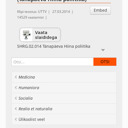
Embed
Klipi teostus: UTTV
27.03.2014
14529 vaatamist
SHRG.02.014 Tänapäeva Hiina poliitika
Urmas Pappel, Tauno Tõhk
Medicina
Humaniora
Socialia
Realia et naturalia
Ülikoolist veel