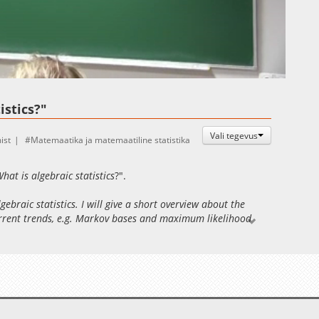
Auto
Esituskiirused
istics?"
Vali tegevus
ist
Matemaatika ja matemaatiline statistika
hat is algebraic statistics
?".
gebraic statistics. I will give a short overview about the
urrent trends, e.g. Markov bases and maximum likelihood
ar 25. aprillil 2014. a kell 10:15--12:00 Tartus J. Liivi 2-