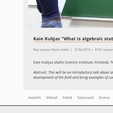
Loaded
:
Unmute
2.06%
Kaie Kubjas "What is algebraic stat
Klipi teostus: Rainis Haller
25.04.2014
8167 vaatam
Kaie Kubjas (Aalto Science institute, Finland),
"W
Abstract. This will be an introductory talk about al
development of the field and bring examples of c
estimation.
Eesti matemaatika ja statistika doktorikooli semin
Avaleht
511.
Videod
Fotod
Teenused
Sisene
Filmis: Marek Kolk.