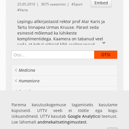
Embed
25.05.2010
3675 vaatamist
Sport
Varia
Lepingu allkirjastasid rektor prof Alar Karis ja
Tartu linnapea Urmas Kruuse. Pärast seda
esinesid mõlemad ka lühikeste
komplimentidega. Kaamera on tabanud veel
seda, et kohal viibisid kõik aselinnapead,
õppeprorektor Birute Klaas, teadusprorektor
Kristjan Haller, kantsler Andres Liinat, mõlema
poole juristid, "Postimehe" ja ERR-i
ajakirjanikud... Erilist huvi asja vastu näitas üles
Medicina
meie kommunikatsiooni osakond (oli esindatud
peaaegu täies koosseisus) ning šampusest ei
Humaniora
öelnud ära ka Harry Lemberg.
Socialia
Realia et naturalia
Parema kasutuskogemuse tagamiseks kasutame
küpsiseid. UTTV veeb ei töötle ega kogu
Ülikoolist veel
isikuandmeid. UTTV kasutab
Google Analyticsi
teenust.
Loe lähemalt
andmekaitsetingimustest
.