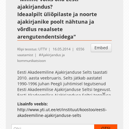
ajakirjandus?
Ideaalpilt üliõpilaste ja noorte
ajakirjanike poolt nähtuna ja
võrdlus reaalsete
arengutendentsidega"
Embed
Klipi teostus: UTTV
16.05.2014
6556
vaatamist
Ajakirjandus ja
kommunikatsioon
Eesti Akadeemiline Ajakirjanduse Selts taastati
2010. aasta veebruaris. Selts jätkab aastatel
1990-1996 Juhan Peegli juhtimisel tegutsenud
Eesti Akadeemilise Ajakirjanduse Seltsi tegevust.
Eesti Akadeemilise Ajakirjanduse Seltsi tegevuse
eesmärk on ühendada akadeemilise haridusega
Lisainfo veebis:
ajakirjanike, uurijate, üliõpilaste ja teiste
http://www.yti.ut.ee/et/instituut/koostoo/eesti-
huviliste püüdlusi ning elavdada
akadeemiline-ajakirjanduse-selts
ajakirjandusalast haridust, enesetäiendamist ja
uurimistööd.