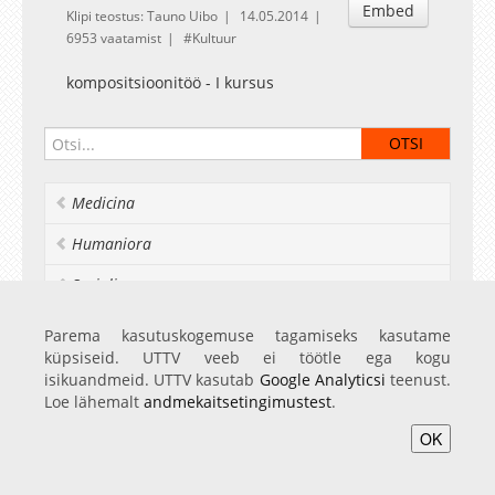
Embed
Klipi teostus: Tauno Uibo
14.05.2014
6953 vaatamist
Kultuur
kompositsioonitöö - I kursus
Medicina
Humaniora
Socialia
Realia et naturalia
Parema kasutuskogemuse tagamiseks kasutame
küpsiseid. UTTV veeb ei töötle ega kogu
Ülikoolist veel
isikuandmeid. UTTV kasutab
Google Analyticsi
teenust.
Loe lähemalt
andmekaitsetingimustest
.
OK
Avaleht
Videod
Fotod
Teenused
Sisene