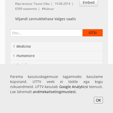
Embed
Klipi teostus: Tauno Uibo
19.06.2014
6599 vaatamist
Kultuur
Viljandi Lennukitehase Valges saalis
Medicina
Humaniora
Socialia
Realia et naturalia
Parema kasutuskogemuse tagamiseks kasutame
küpsiseid. UTTV veeb ei töötle ega kogu
Ülikoolist veel
isikuandmeid. UTTV kasutab
Google Analyticsi
teenust.
Loe lähemalt
andmekaitsetingimustest
.
OK
Avaleht
Videod
Fotod
Teenused
Sisene