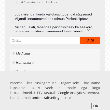
6478 vaatamist
Kultuur
Juba viiendat korda vallutasid tudengid sügisesed
Viljandi linnatänavad ehk toimus Perfonksipäev!
Nii nagu alati, tähendas perfonksipäev ka seekord,
et segagruppidesse jagunenud tantsukunsti,
teatrikunsti, teatrikunsti visuaaltehnoloogia ja
kultuurikorralduse tudengid said Viljandi linnaruumis
kahe päeva jooksul performance- kunsti
praktiseerida. Tänavu
liitusid perfonksipäevaga ka
Medicina
gümnaasiumiõpilased Viljandist, Noa-Rootsist ja
Ida-Virumaalt. Performanceite loomisel tuli sel
Humaniora
korral tugineda teemale "Rahu".
Socialia
Realia et naturalia
Parema kasutuskogemuse tagamiseks kasutame
küpsiseid. UTTV veeb ei töötle ega kogu
Ülikoolist veel
isikuandmeid. UTTV kasutab
Google Analyticsi
teenust.
Loe lähemalt
andmekaitsetingimustest
.
OK