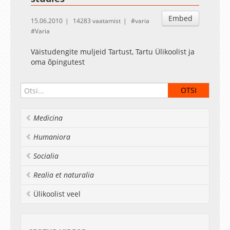
Embed
15.06.2010
14283 vaatamist
varia
Varia
Väistudengite muljeid Tartust, Tartu Ülikoolist ja
oma õpingutest
Medicina
Humaniora
Socialia
Realia et naturalia
Ülikoolist veel