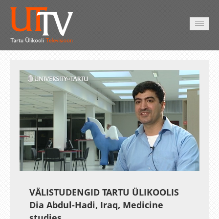
AVALEHT
VIDEOD
FOTOD
TEENUSED
Auto
Loaded
:
Unmute
Esituskiirused
23.44%
VÄLISTUDENGID TARTU ÜLIKOOLIS
Dia Abdul-Hadi, Iraq, Medicine
studies