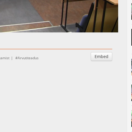
Auto
Esituskiirused
Embed
tamist
Arvutiteadus