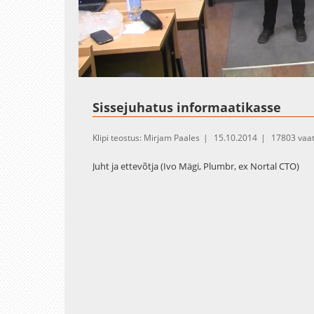
Loaded
:
Unmute
1.10%
Sissejuhatus informaatikasse
Klipi teostus: Mirjam Paales
15.10.2014
17803 vaa
Juht ja ettevõtja (Ivo Mägi, Plumbr, ex Nortal CTO)