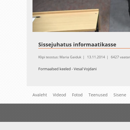
Loaded
:
Unmute
1.14%
Sissejuhatus informaatikasse
Klipi teostus: Maria Gaiduk
13.11.2014
6427 vaata
Formaalsed keeled - Vesal Vojdani
Avaleht
Videod
Fotod
Teenused
Sisene