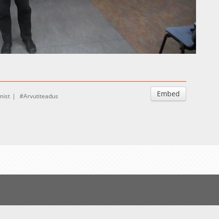
Auto
Esituskiirused
Embed
mist
Arvutiteadus