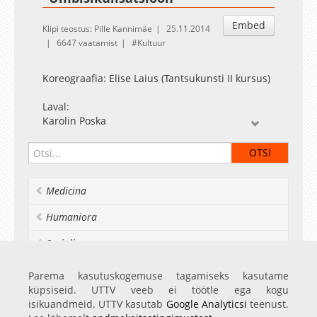
Embed
Klipi teostus: Pille Kannimäe
25.11.2014
6647 vaatamist
Kultuur
Koreograafia: Elise Laius (Tantsukunsti II kursus)
Laval:
Karolin Poska
Karoline Suhhov
Reelika Poroson
Liis Siitan
Maris Kahre
Medicina
Helle Mari Toomel
Maria Priks
Humaniora
Ken Rüütel
Socialia
Juhendaja: Mall Noormets
Valgus: Katre Sulane ja Meeli Tuoppi
Realia et naturalia
Parema kasutuskogemuse tagamiseks kasutame
Muusika: Trentemøller
küpsiseid. UTTV veeb ei töötle ega kogu
Ülikoolist veel
isikuandmeid. UTTV kasutab
Google Analyticsi
teenust.