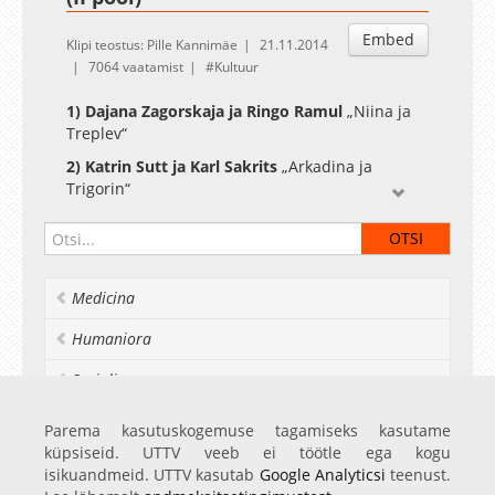
Embed
Klipi teostus: Pille Kannimäe
21.11.2014
7064 vaatamist
Kultuur
1) Dajana Zagorskaja ja Ringo Ramul
„Niina ja
Treplev“
2) Katrin Sutt ja
Karl Sakrits
„Arkadina ja
Trigorin“
3) Helena Kesonen ja Martin Tikk
„Arkadina ja
Treplev“
4) Karin Lamson ja Aleksander Kuzin
„Arkadina
Medicina
ja Sorin“
5) Getter Meresmaa ja Märten Matsu
„Maša ja
Humaniora
Trigorin“
Socialia
6) Jekaterina Burdjugova, Dan Jeršov, Karl
Sakrits
Realia et naturalia
Parema kasutuskogemuse tagamiseks kasutame
„Treplev, Sorin, Niina“
küpsiseid. UTTV veeb ei töötle ega kogu
Ülikoolist veel
isikuandmeid. UTTV kasutab
Google Analyticsi
teenust.
7) Grete Jürgenson ja Karl Robert Saaremäe