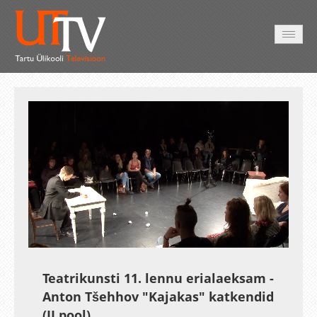
AVALEHT
VIDEOD
FOTOD
TEENUSED
Auto
Loaded
:
Unmute
Esituskiirused
1.06%
Teatrikunsti 11. lennu erialaeksam -
Anton Tšehhov "Kajakas" katkendid
(II pool)